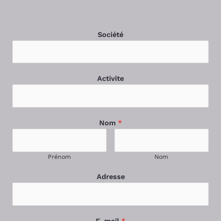
Société
Activite
Nom
*
Prénom
Nom
Adresse