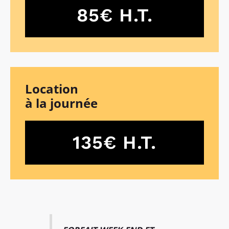
85€ H.T.
Location
à la journée
135€ H.T.