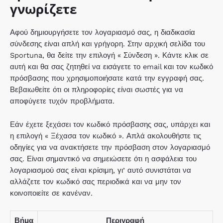
γνωρίζετε
Αφού δημιουργήσετε τον λογαριασμό σας, η διαδικασία
σύνδεσης είναι απλή και γρήγορη. Στην αρχική σελίδα του
Sportuna, θα δείτε την επιλογή « Σύνδεση ». Κάντε κλικ σε
αυτή και θα σας ζητηθεί να εισάγετε το email και τον κωδικό
πρόσβασης που χρησιμοποιήσατε κατά την εγγραφή σας.
Βεβαιωθείτε ότι οι πληροφορίες είναι σωστές για να
αποφύγετε τυχόν προβλήματα.
Εάν έχετε ξεχάσει τον κωδικό πρόσβασης σας, υπάρχει και
η επιλογή « Ξέχασα τον κωδικό ». Απλά ακολουθήστε τις
οδηγίες για να ανακτήσετε την πρόσβαση στον λογαριασμό
σας. Είναι σημαντικό να σημειώσετε ότι η ασφάλεια του
λογαριασμού σας είναι κρίσιμη, γι’ αυτό συνιστάται να
αλλάζετε τον κωδικό σας περιοδικά και να μην τον
κοινοποιείτε σε κανέναν.
Βήμα
Περιγραφή