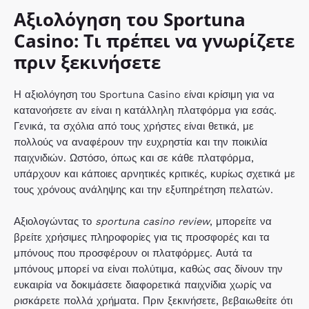
Αξιολόγηση του Sportuna
Casino: Τι πρέπει να γνωρίζετε
πριν ξεκινήσετε
Η αξιολόγηση του Sportuna Casino είναι κρίσιμη για να
κατανοήσετε αν είναι η κατάλληλη πλατφόρμα για εσάς.
Γενικά, τα σχόλια από τους χρήστες είναι θετικά, με
πολλούς να αναφέρουν την ευχρηστία και την ποικιλία
παιχνιδιών. Ωστόσο, όπως και σε κάθε πλατφόρμα,
υπάρχουν και κάποιες αρνητικές κριτικές, κυρίως σχετικά με
τους χρόνους ανάληψης και την εξυπηρέτηση πελατών.
Αξιολογώντας το
sportuna casino review
, μπορείτε να
βρείτε χρήσιμες πληροφορίες για τις προσφορές και τα
μπόνους που προσφέρουν οι πλατφόρμες. Αυτά τα
μπόνους μπορεί να είναι πολύτιμα, καθώς σας δίνουν την
ευκαιρία να δοκιμάσετε διαφορετικά παιχνίδια χωρίς να
ρισκάρετε πολλά χρήματα. Πριν ξεκινήσετε, βεβαιωθείτε ότι