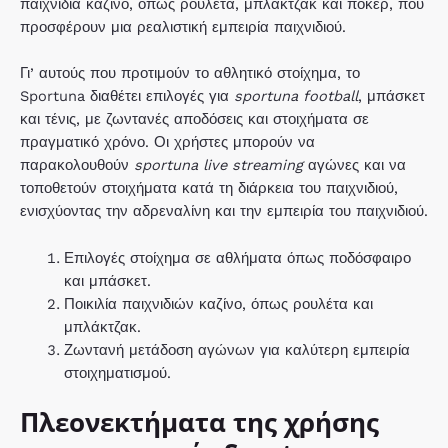
παιχνίδια καζίνο, όπως ρουλέτα, μπλάκτζακ και πόκερ, που
προσφέρουν μια ρεαλιστική εμπειρία παιχνιδιού.
Γι’ αυτούς που προτιμούν το αθλητικό στοίχημα, το
Sportuna διαθέτει επιλογές για
sportuna football
, μπάσκετ
και τένις, με ζωντανές αποδόσεις και στοιχήματα σε
πραγματικό χρόνο. Οι χρήστες μπορούν να
παρακολουθούν
sportuna live streaming
αγώνες και να
τοποθετούν στοιχήματα κατά τη διάρκεια του παιχνιδιού,
ενισχύοντας την αδρεναλίνη και την εμπειρία του παιχνιδιού.
Επιλογές στοίχημα σε αθλήματα όπως ποδόσφαιρο
και μπάσκετ.
Ποικιλία παιχνιδιών καζίνο, όπως ρουλέτα και
μπλάκτζακ.
Ζωντανή μετάδοση αγώνων για καλύτερη εμπειρία
στοιχηματισμού.
Πλεονεκτήματα της χρήσης