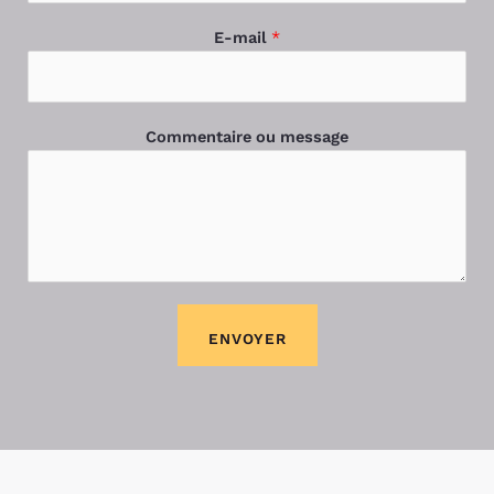
E-mail
*
Commentaire ou message
ENVOYER