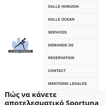
Aller
SALLE HORIZON
au
contenu
SALLE OCEAN
SERVICES
DEMANDE DE
RESERVATION
CONTACT
MENTIONS LEGALES
Πώς να κάνετε
αποτελεσματικό Sportuna