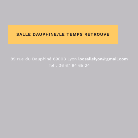
SALLE DAUPHINE/LE TEMPS RETROUVE
89 rue du Dauphiné 69003 Lyon
locsallelyon@gmail.com
Tel : 06 67 94 65 24