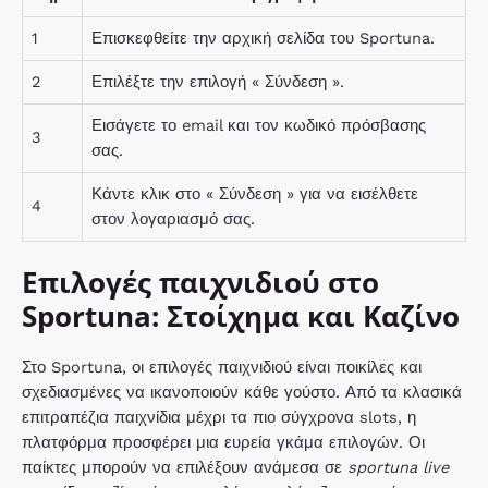
1
Επισκεφθείτε την αρχική σελίδα του Sportuna.
2
Επιλέξτε την επιλογή « Σύνδεση ».
Εισάγετε το email και τον κωδικό πρόσβασης
3
σας.
Κάντε κλικ στο « Σύνδεση » για να εισέλθετε
4
στον λογαριασμό σας.
Επιλογές παιχνιδιού στο
Sportuna: Στοίχημα και Καζίνο
Στο Sportuna, οι επιλογές παιχνιδιού είναι ποικίλες και
σχεδιασμένες να ικανοποιούν κάθε γούστο. Από τα κλασικά
επιτραπέζια παιχνίδια μέχρι τα πιο σύγχρονα slots, η
πλατφόρμα προσφέρει μια ευρεία γκάμα επιλογών. Οι
παίκτες μπορούν να επιλέξουν ανάμεσα σε
sportuna live