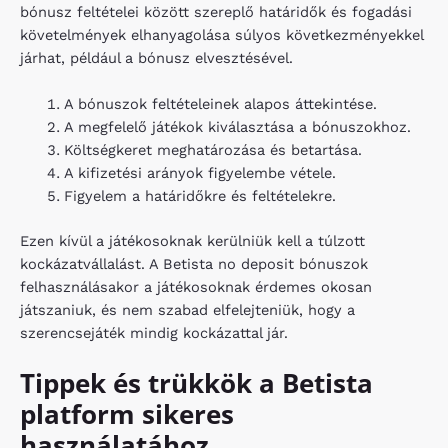
bónusz feltételei között szereplő határidők és fogadási
követelmények elhanyagolása súlyos következményekkel
járhat, például a bónusz elvesztésével.
A bónuszok feltételeinek alapos áttekintése.
A megfelelő játékok kiválasztása a bónuszokhoz.
Költségkeret meghatározása és betartása.
A kifizetési arányok figyelembe vétele.
Figyelem a határidőkre és feltételekre.
Ezen kívül a játékosoknak kerülniük kell a túlzott
kockázatvállalást. A Betista no deposit bónuszok
felhasználásakor a játékosoknak érdemes okosan
játszaniuk, és nem szabad elfelejteniük, hogy a
szerencsejáték mindig kockázattal jár.
Tippek és trükkök a Betista
platform sikeres
használatához