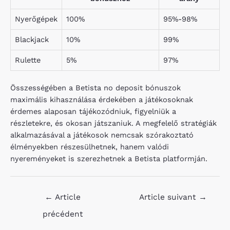
Nyerőgépek
100%
95%-98%
Blackjack
10%
99%
Rulette
5%
97%
Összességében a Betista no deposit bónuszok
maximális kihasználása érdekében a játékosoknak
érdemes alaposan tájékozódniuk, figyelniük a
részletekre, és okosan játszaniuk. A megfelelő stratégiák
alkalmazásával a játékosok nemcsak szórakoztató
élményekben részesülhetnek, hanem valódi
nyereményeket is szerezhetnek a Betista platformján.
Navigation
←
Article
Article suivant
→
de
précédent
l’article