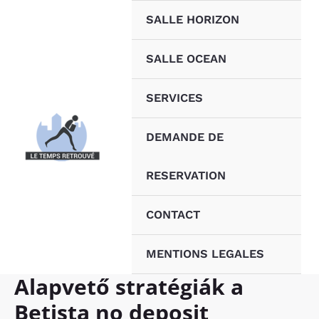
Aller
SALLE HORIZON
au
contenu
SALLE OCEAN
SERVICES
DEMANDE DE
RESERVATION
CONTACT
MENTIONS LEGALES
Alapvető stratégiák a
Betista no deposit