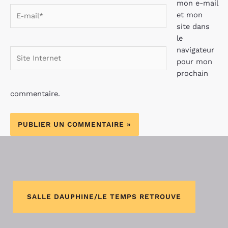
mon e-mail
E-
et mon
mail*
site dans
le
navigateur
Site
pour mon
Internet
prochain
commentaire.
SALLE DAUPHINE/LE TEMPS RETROUVE