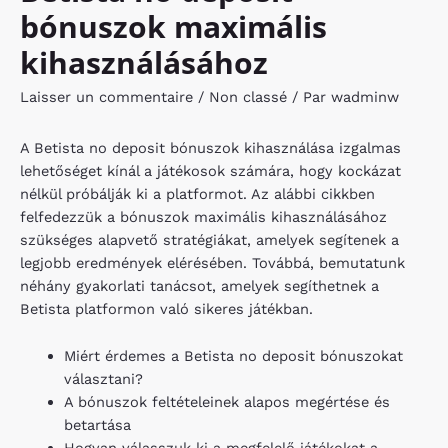
bónuszok maximális
kihasználásához
Laisser un commentaire
/
Non classé
/ Par
wadminw
A Betista no deposit bónuszok kihasználása izgalmas
lehetőséget kínál a játékosok számára, hogy kockázat
nélkül próbálják ki a platformot. Az alábbi cikkben
felfedezzük a bónuszok maximális kihasználásához
szükséges alapvető stratégiákat, amelyek segítenek a
legjobb eredmények elérésében. Továbbá, bemutatunk
néhány gyakorlati tanácsot, amelyek segíthetnek a
Betista platformon való sikeres játékban.
Miért érdemes a Betista no deposit bónuszokat
választani?
A bónuszok feltételeinek alapos megértése és
betartása
Hogyan válasszuk ki a megfelelő játékokat a