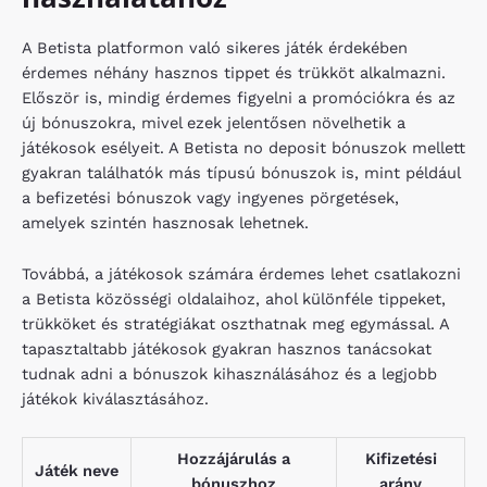
A Betista platformon való sikeres játék érdekében
érdemes néhány hasznos tippet és trükköt alkalmazni.
Először is, mindig érdemes figyelni a promóciókra és az
új bónuszokra, mivel ezek jelentősen növelhetik a
játékosok esélyeit. A Betista no deposit bónuszok mellett
gyakran találhatók más típusú bónuszok is, mint például
a befizetési bónuszok vagy ingyenes pörgetések,
amelyek szintén hasznosak lehetnek.
Továbbá, a játékosok számára érdemes lehet csatlakozni
a Betista közösségi oldalaihoz, ahol különféle tippeket,
trükköket és stratégiákat oszthatnak meg egymással. A
tapasztaltabb játékosok gyakran hasznos tanácsokat
tudnak adni a bónuszok kihasználásához és a legjobb
játékok kiválasztásához.
Hozzájárulás a
Kifizetési
Játék neve
bónuszhoz
arány