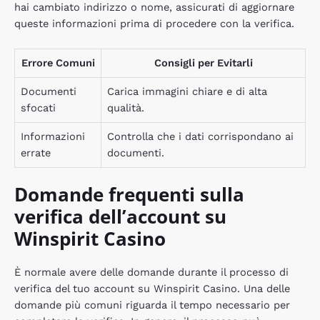
hai cambiato indirizzo o nome, assicurati di aggiornare
queste informazioni prima di procedere con la verifica.
Errore Comuni
Consigli per Evitarli
Documenti
Carica immagini chiare e di alta
sfocati
qualità.
Informazioni
Controlla che i dati corrispondano ai
errate
documenti.
Domande frequenti sulla
verifica dell’account su
Winspirit Casino
È normale avere delle domande durante il processo di
verifica del tuo account su Winspirit Casino. Una delle
domande più comuni riguarda il tempo necessario per