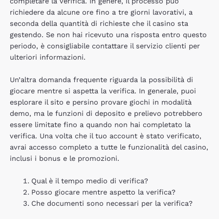
completare la verifica. In genere, il processo può
richiedere da alcune ore fino a tre giorni lavorativi, a
seconda della quantità di richieste che il casino sta
gestendo. Se non hai ricevuto una risposta entro questo
periodo, è consigliabile contattare il servizio clienti per
ulteriori informazioni.
Un’altra domanda frequente riguarda la possibilità di
giocare mentre si aspetta la verifica. In generale, puoi
esplorare il sito e persino provare giochi in modalità
demo, ma le funzioni di deposito e prelievo potrebbero
essere limitate fino a quando non hai completato la
verifica. Una volta che il tuo account è stato verificato,
avrai accesso completo a tutte le funzionalità del casino,
inclusi i bonus e le promozioni.
Qual è il tempo medio di verifica?
Posso giocare mentre aspetto la verifica?
Che documenti sono necessari per la verifica?