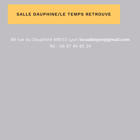
SALLE DAUPHINE/LE TEMPS RETROUVE
89 rue du Dauphiné 69003 Lyon
locsallelyon@gmail.com
Tel : 06 67 94 65 24