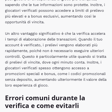
sapendo che le tue informazioni sono protette. Inoltre, i
giocatori verificati possono accedere a limiti di prelievo
più elevati e a bonus esclusivi, aumentando così le
opportunità di vincita.
Un altro vantaggio significativo è che la verifica accelera
i tempi di elaborazione delle transazioni. Quando il tuo
account è verificato, i prelievi vengono elaborati più
rapidamente, poiché non è necessario eseguire ulteriori
controlli. Questo è particolarmente utile quando si tratta
di prelievi di vincite, dove ogni minuto conta. Inoltre, i
giocatori verificati spesso ottengono accesso a
promozioni speciali e bonus, come i codici promozionali
senza deposito, aumentando ulteriormente il valore della
loro esperienza di gioco.
Errori comuni durante la
verifica e come evitarli