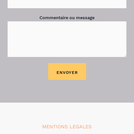
Commentaire ou message
ENVOYER
MENTIONS LEGALES