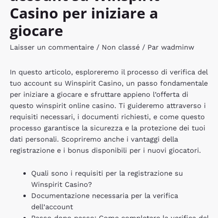
Casino per iniziare a
giocare
Laisser un commentaire
/
Non classé
/ Par
wadminw
In questo articolo, esploreremo il processo di verifica del
tuo account su Winspirit Casino, un passo fondamentale
per iniziare a giocare e sfruttare appieno l’offerta di
questo
winspirit online casino
. Ti guideremo attraverso i
requisiti necessari, i documenti richiesti, e come questo
processo garantisce la sicurezza e la protezione dei tuoi
dati personali. Scopriremo anche i vantaggi della
registrazione e i bonus disponibili per i nuovi giocatori.
Quali sono i requisiti per la registrazione su
Winspirit Casino?
Documentazione necessaria per la verifica
dell’account
Passo dopo passo: Come completare la verifica del