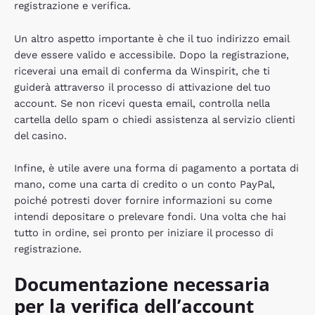
registrazione e verifica.
Un altro aspetto importante è che il tuo indirizzo email
deve essere valido e accessibile. Dopo la registrazione,
riceverai una email di conferma da Winspirit, che ti
guiderà attraverso il processo di attivazione del tuo
account. Se non ricevi questa email, controlla nella
cartella dello spam o chiedi assistenza al servizio clienti
del casino.
Infine, è utile avere una forma di pagamento a portata di
mano, come una carta di credito o un conto PayPal,
poiché potresti dover fornire informazioni su come
intendi depositare o prelevare fondi. Una volta che hai
tutto in ordine, sei pronto per iniziare il processo di
registrazione.
Documentazione necessaria
per la verifica dell’account