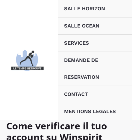
Aller
SALLE HORIZON
au
contenu
SALLE OCEAN
SERVICES
DEMANDE DE
RESERVATION
CONTACT
MENTIONS LEGALES
Come verificare il tuo
account su Winspirit