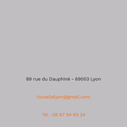
89 rue du Dauphiné - 69003 Lyon
locsallelyon@gmail.com
Tél : 06 67 94 65 24