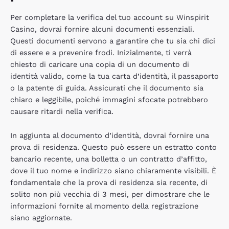
Per completare la verifica del tuo account su Winspirit
Casino, dovrai fornire alcuni documenti essenziali.
Questi documenti servono a garantire che tu sia chi dici
di essere e a prevenire frodi. Inizialmente, ti verrà
chiesto di caricare una copia di un documento di
identità valido, come la tua carta d’identità, il passaporto
o la patente di guida. Assicurati che il documento sia
chiaro e leggibile, poiché immagini sfocate potrebbero
causare ritardi nella verifica.
In aggiunta al documento d’identità, dovrai fornire una
prova di residenza. Questo può essere un estratto conto
bancario recente, una bolletta o un contratto d’affitto,
dove il tuo nome e indirizzo siano chiaramente visibili. È
fondamentale che la prova di residenza sia recente, di
solito non più vecchia di 3 mesi, per dimostrare che le
informazioni fornite al momento della registrazione
siano aggiornate.