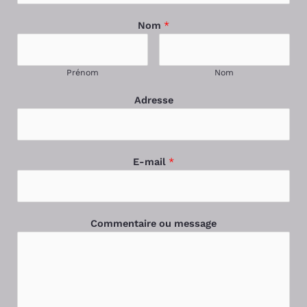
Nom
*
Prénom
Nom
Adresse
E-mail
*
Commentaire ou message