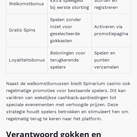
Extra speelgeld
Storten en
Welkomstbonus
bij eerste storting
registreren
Spelen zonder
inzet voor
Activeren via
Gratis Spins
geselecteerde
promotiepagina
gokkasten
Beloningen voor
Spelen en
Loyaliteitsbonus
terugkerende
punten
spelers
verzamelen
Naast de welkomstbonussen biedt
Spinarium casino
ook
regelmatige promoties voor bestaande spelers. Dit kan
variëren van wekelijkse cashback-aanbiedingen tot
speciale evenementen met verhoogde prijzen. Deze
strategie houdt spelers betrokken en stimuleert hen om
regelmatig terug te keren naar het platform.
Verantwoord gokken en