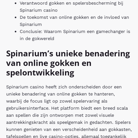
Verantwoord gokken en spelersbescherming bij
Spinarium casino
De toekomst van online gokken en de invloed van
Spinarium
Conclusie: Waarom Spinarium een gamechanger is
in de gokwereld
Spinarium’s unieke benadering
van online gokken en
spelontwikkeling
Spinarium casino heeft zich onderscheiden door een
unieke benadering van online gokken te hanteren,
waarbij de focus ligt op zowel spelervaring als
gebruikersinterface. Het platform biedt een breed scala
aan spellen die zijn ontworpen met zowel visuele
aantrekkingskracht als speelgemak in gedachten. Spelers
kunnen genieten van een verscheidenheid aan gokkasten,
tafelspellen en live casino-opties, allemaal toegankelijk