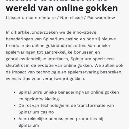
wereld van online gokken
Laisser un commentaire
/
Non classé
/ Par
wadminw
In dit artikel onderzoeken we de innovatieve
benaderingen van Spinarium casino en hoe zij nieuwe
trends in de online gokindustrie zetten. Van unieke
spelervaringen tot aantrekkelijke bonussen en
gebruiksvriendelijke interfaces, Spinarium speelt een
sleutelrol in de evolutie van online gokken. We zullen ook
de impact van technologie en spelerservaring bespreken,
evenals tips voor verantwoord gokken.
Spinarium’s unieke benadering van online gokken
en spelontwikkeling
De rol van technologie in de transformatie van
Spinarium casino
Aantrekkelijke bonussen en promoties bij
Spinarium