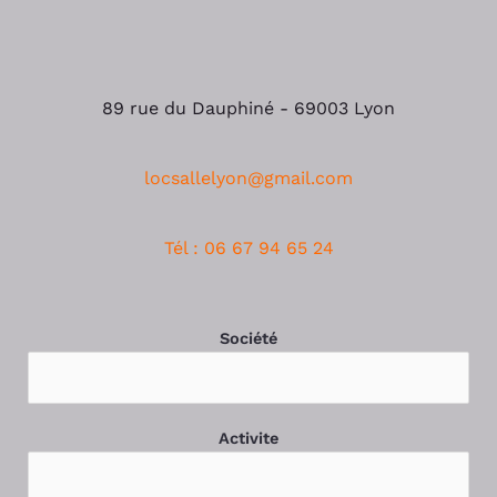
89 rue du Dauphiné - 69003 Lyon
locsallelyon@gmail.com
Tél : 06 67 94 65 24
Société
Activite