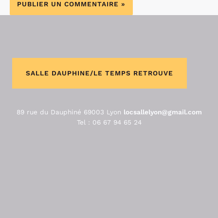
SALLE DAUPHINE/LE TEMPS RETROUVE
89 rue du Dauphiné 69003 Lyon
locsallelyon@gmail.com
Tel : 06 67 94 65 24