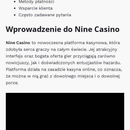
Metody płatności
Wsparcie klienta
Często zadawane pytania
Wprowadzenie do Nine Casino
Nine Casino
to nowoczesna platforma kasynowa, która
zdobyła serca graczy na całym świecie. Jej atrakcyjny
interfejs oraz bogata oferta gier przyciągają zarówno
nowicjuszy, jak i doświadczonych entuzjastów hazardu.
Platforma działa na zasadzie kasyna online, co oznacza,
że można w nią grać z dowolnego miejsca i o dowolnej
porze.