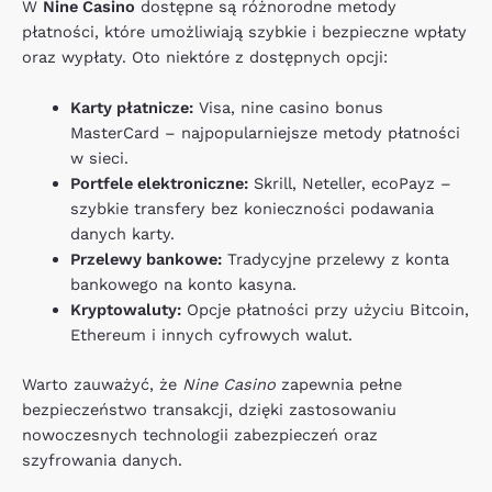
W
Nine Casino
dostępne są różnorodne metody
płatności, które umożliwiają szybkie i bezpieczne wpłaty
oraz wypłaty. Oto niektóre z dostępnych opcji:
Karty płatnicze:
Visa,
nine casino bonus
MasterCard – najpopularniejsze metody płatności
w sieci.
Portfele elektroniczne:
Skrill, Neteller, ecoPayz –
szybkie transfery bez konieczności podawania
danych karty.
Przelewy bankowe:
Tradycyjne przelewy z konta
bankowego na konto kasyna.
Kryptowaluty:
Opcje płatności przy użyciu Bitcoin,
Ethereum i innych cyfrowych walut.
Warto zauważyć, że
Nine Casino
zapewnia pełne
bezpieczeństwo transakcji, dzięki zastosowaniu
nowoczesnych technologii zabezpieczeń oraz
szyfrowania danych.