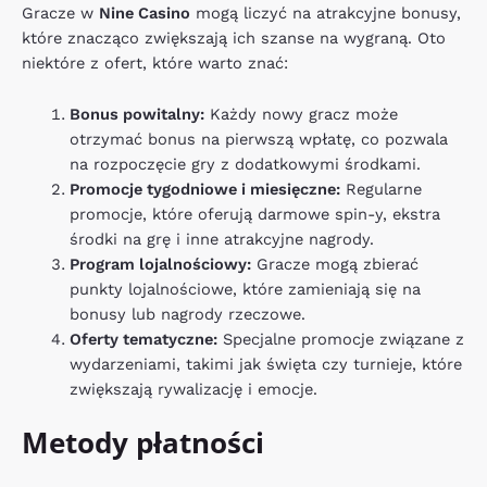
Gracze w
Nine Casino
mogą liczyć na atrakcyjne bonusy,
które znacząco zwiększają ich szanse na wygraną. Oto
niektóre z ofert, które warto znać:
Bonus powitalny:
Każdy nowy gracz może
otrzymać bonus na pierwszą wpłatę, co pozwala
na rozpoczęcie gry z dodatkowymi środkami.
Promocje tygodniowe i miesięczne:
Regularne
promocje, które oferują darmowe spin-y, ekstra
środki na grę i inne atrakcyjne nagrody.
Program lojalnościowy:
Gracze mogą zbierać
punkty lojalnościowe, które zamieniają się na
bonusy lub nagrody rzeczowe.
Oferty tematyczne:
Specjalne promocje związane z
wydarzeniami, takimi jak święta czy turnieje, które
zwiększają rywalizację i emocje.
Metody płatności